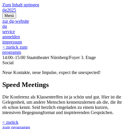
Zum Inhalt springen
dg2025
Menü
zur dg-website
dg
service
anmelden
impressum
< zurück zum
programm
14:00–15:00 Staatstheater Nürnberg/Foyer 3. Etage
Social
Neue Kontakte, neue Impulse, expect the unexpected!
Speed Meetings
Die Konferenz als Klassentreffen ist ja schön und gut. Hier ist die
Gelegenheit, um andere Menschen kennenzulernen als die, die ihr
eh schon kennt. Seid herzlich eingeladen zu einem kurzen,
intensiven Begegnungformat und inspirierenden Gesprächen.
< zurück
zum programm