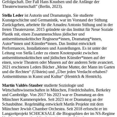
Gefolgschaft. Der Fall Hans Knudsen und die Anfänge der
Theaterwissenschaft” (Berlin, 2023).
Stella Leder
ist Autorin und Dramaturgin. Sie studierte
Kunstgeschichte und Germanistik, war im Vorstand der Stiftung
Zurückgeben, arbeitete für die Amadeu Antonio Stiftung und in der
freien Theaterszene. 2015 gründete sie das Institut für Neue Soziale
Plastik mit, einen Zusammenschluss jüdischer und
antisemitismuskritischer Regisseur*innen, Dramaturg*innen,
Autor*innen und Künstler*innen. Das Institut entwickelt
Performances, Installationen und Ausstellungen. Es ist unter der
Leitung von Stella Leder zu einem Knotenpunkt zwischen
antisemitismuskritischen und jüdischen Künstler*innen auf der
einen, sowie Theatern oder Museen auf der anderen Seite avanciert.
2021 erschienen Leders Bücher „Meine Mutter, der Mann im Garten
und die Rechten“ (Ullstein) und „Über jeden Verdacht erhaben?
Antisemitismus in Kunst und Kultur“ (Hentrich & Hentrich).
Martín Valdés-Stauber
studierte Soziologie und
Wirtschaftswissenschaften in München, Friedrichshafen, Berkeley
und Cambridge. Von 2017 bis 2023 war er Dramaturg an den
Münchner Kammerspielen. Seit 2023 ist er Dramaturg an der
Schaubühne. Regelmäßig entwickelt Martín Projekte mit dem
Münchner Jewish Chamber Orchestra. Seit 2018 erforscht er im
Langzeitprojekt SCHICKSALE die Biographien der im NS-Regime