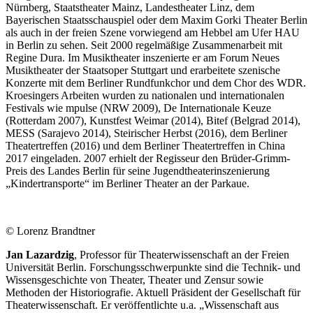
Nürnberg, Staatstheater Mainz, Landestheater Linz, dem
Bayerischen Staatsschauspiel oder dem Maxim Gorki Theater Berlin
als auch in der freien Szene vorwiegend am Hebbel am Ufer HAU
in Berlin zu sehen. Seit 2000 regelmäßige Zusammenarbeit mit
Regine Dura. Im Musiktheater inszenierte er am Forum Neues
Musiktheater der Staatsoper Stuttgart und erarbeitete szenische
Konzerte mit dem Berliner Rundfunkchor und dem Chor des WDR.
Kroesingers Arbeiten wurden zu nationalen und internationalen
Festivals wie mpulse (NRW 2009), De Internationale Keuze
(Rotterdam 2007), Kunstfest Weimar (2014), Bitef (Belgrad 2014),
MESS (Sarajevo 2014), Steirischer Herbst (2016), dem Berliner
Theatertreffen (2016) und dem Berliner Theatertreffen in China
2017 eingeladen. 2007 erhielt der Regisseur den Brüder-Grimm-
Preis des Landes Berlin für seine Jugendtheaterinszenierung
„Kindertransporte“ im Berliner Theater an der Parkaue.
© Lorenz Brandtner
Jan Lazardzig
, Professor für Theaterwissenschaft an der Freien
Universität Berlin. Forschungsschwerpunkte sind die Technik- und
Wissensgeschichte von Theater, Theater und Zensur sowie
Methoden der Historiografie. Aktuell Präsident der Gesellschaft für
Theaterwissenschaft. Er veröffentlichte u.a. „Wissenschaft aus