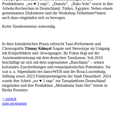
Produktionen „we ♥ 2 raqs”, „Dansöz”, „Raks Solo” sowie in ihre
Arbeits-Recherchen in Deutschland, Türkei, Ägypten. Neben einem
gemeinsamen Diskutieren sind die Workshop-Teilnehmer*innen
auch dazu eingeladen sich zu bewegen.
Keine Tanzkenntnisse notwendig.
In ihrer künstlerischen Praxis erforscht Tanz-Performerin und
Choreografin
Tümay Kılınçel
Ängste und Stereotype im Umgang
mit Körperbildern und -bewegungen. Ihr Fokus liegt auf der
Auseinandersetzung mit dem deutschen Tanzkanon. Seit 2010
beschäftigt sie sich mit dem sogenannten „Bauchtanz” – seinen
kolonialen Zuschreibungen und emanzipatorischen Potentialen. Sie
war u. a. Stipendiatin bei danceWEB und der Rosa-Luxemburg-
Stiftung sowie 2023 Förderpreisträgerin der Stadt Düsseldorf. 2024
wurde ihre Arbeit „we ♥ 2 raqs” zur Tanzplattform Deutschland
eingeladen und ihre Produktion „Melodrama Suits Her” feierte in
Berlin Premiere.
< zurück
zum programm